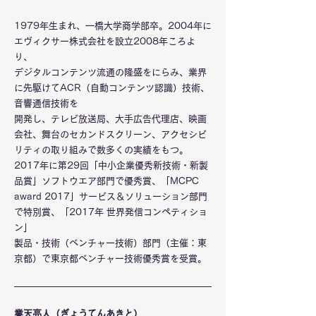
1979年生まれ、一橋大学商学部卒。2004年に
エヴィクサー株式会社を設立2008年ころよ
り、
デジタルコンテンツ流通の隆盛をにらみ、業界
に先駆けてACR（自動コンテンツ認識）技術、
音響通信技術を
開発し、テレビ放送局、大手広告代理店、映画
会社、舞台のセカンドスクリーン、アクセシビ
リティの取り組みで数多くの実績をもつ。
2017年に第29回「中小企業優秀新技術・新製
品賞」ソフトウエア部門で優秀賞、「MCPC
award 2017」サービス＆ソリューション部門
で特別賞、「2017年 世界発信コンペティショ
ン」
製品・技術（ベンチャー技術）部門（主催：東
京都）で東京都ベンチャー技術優秀賞を受賞。
業天亮人（ぎょうてんあきと）