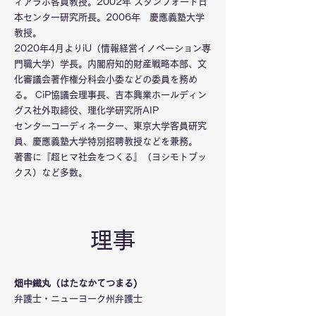
ィアラボ客員教授。2002年 スタンフォード日
本センター研究所長。2006年 慶應義塾大学
教授。
2020年4月よりiU（情報経営イノベーション専
門職大学）学長。内閣府知的財産戦略本部、文
化審議会著作権分科会小委などの委員を務め
る。 CiP協議会理事長、吉本興業ホールディン
グス社外取締役、理化学研究所AIP
センターコーディネーター、東京大学客員研究
員、慶應義塾大学特別招聘教授などを兼務。
著書に『超ヒマ社会をつくる』（ヨシモトブッ
クス）など多数。
​理事
畑中鐵丸（はたなかてつまる)
弁護士・ニューヨーク州弁護士