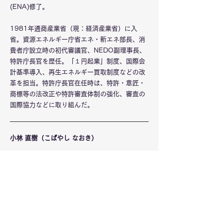
(ENA)修了。
1981年通商産業省（現：経済産業省）に入
省。資源エネルギー庁省エネ・新エネ部長、消
費者庁設立時の初代審議官、NEDO副理事長、
特許庁長官を歴任。「１円起業」制度、国際会
計基準導入、再生エネルギー買取制度などの改
革を担当。特許庁長官在任時は、特許・意匠・
商標等の法改正や特許審査体制の強化、審査の
国際協力などに取り組んだ。
小林 直樹（こばやし なおき）
1971年生まれ。早稲田大学政治経済学部卒業
後、1994年日経ＢＰ社入社。1996年「日経ネ
ットナビ」、2002年「日経ビジネスアソシ
エ」の創刊、編集などを経て、2007年「日経
ネットマーケティング」（現「日経デジタルマ
ーケティング」）の創刊に参画。現在同誌記