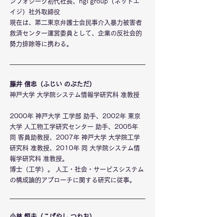
ンフォシーク初代社長、ngi group（ネットエ
イジ）社外取締役
現在は、第二東京弁護士会民事介入暴力被害者
救済センター運営委員として、企業の反社会的
勢力排除等に携わる。
藤井 信忠（ふじい のぶただ）
神戸大学 大学院システム情報学研究科 准教授
2000年 神戸大学 工学部 助手、2002年 東京
大学 人工物工学研究センター 助手、2005年
同 客員助教授、2007年 神戸大学 大学院工学
研究科 准教授、2010年 同 大学院システム情
報学研究科 准教授。
博士（工学）。 人工・社会・サービスシステム
の構成論的アプローチに関する研究に従事。
小林 恒夫（こばやし つねお）