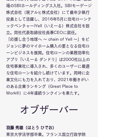
場のSBIホールディングス入社。SBIモーゲージ
株式会社（現アルヒ株式会社）にて最年少執行
役員として活躍し、2016年5月に住宅ローンテ
ックベンチャーiYell（いえーる）株式会社を設
立。同社代表取締役社長兼CEOに就任。
「応援し合う地球へ 〜 chain of Yell 〜」をビ
ジョンに夢のマイホーム購入の要となる住宅ロ
ーンビジネスを展開。住宅ローンの業務効率化
アプリ「いえーる ダンドリ」は2000社以上の
住宅事業社に導入され、多くのユーザーに最適
な住宅ローンを紹介し続けています。同時に企
業文化にも力を入れており、2021年働きがい
のある企業ランキング（Great Place to
Work®）に4年連続ランクインを果たす。
​オブザーバー
羽藤 秀雄（はとう ひでお）
東京大学法学部卒業。フランス国立行政学院