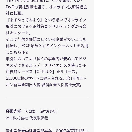
1971年、東京都生まれ。大学卒業後、CD・
DVDの商社勤務を経て、オンライン決済関連会
社に転職。
『まずやってみよう』という想いでオンライン
取引における不正対策コンサルティングから会
社をスタート。
そこで与信を課題にしている企業が多いことを
体感し、ECを始めとするインターネットを活用
したあらゆる
取引においてより多くの事業者が安心してビジ
ネスができるようデータサイエンスを使った不
正検知サービス「O-PLUX」をリリース。
20,000超のサイトに導入される。第14回ニッ
ポン新事業創出大賞 経済産業大臣賞を受賞。
窪田光洋（くぼた みつひろ）
iYell株式会社 代表取締役
青山学院大学経営学部卒業。2007年東証1部上