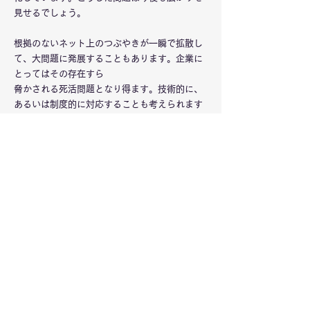
見せるでしょう。
根拠のないネット上のつぶやきが一瞬で拡散し
て、大問題に発展することもあります。企業に
とってはその存在すら
脅かされる死活問題となり得ます。技術的に、
あるいは制度的に対応することも考えられます
が、それだけでは頼りになりません。企業や個
人が自ら、こうした問題に対応できる体力を養
う必要があります。
当協会は、こうした新しいメディアに横たわる
リスクをどう軽減するのか、その啓発と対処法
の共有を目的として設立するものです。ソーシ
ャルな情報社会で企業価値を上げるかどうか
は、新しいメディアにどう対応するかの姿勢が
左右します。
安全で活発な情報社会を共に築くことができれ
ばと祈念する次第です。