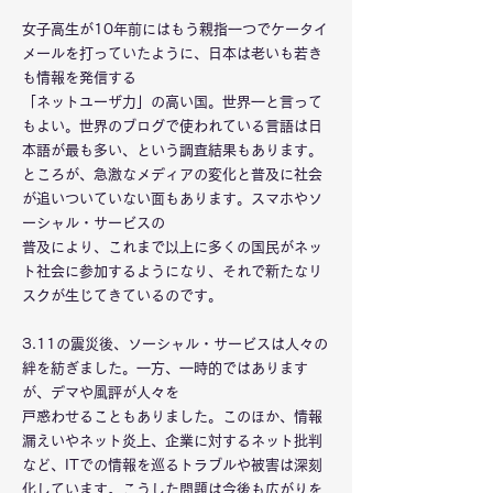
女子高生が10年前にはもう親指一つでケータイ
メールを打っていたように、日本は老いも若き
も情報を発信する
「ネットユーザ力」の高い国。世界一と言って
もよい。世界のブログで使われている言語は日
本語が最も多い、という調査結果もあります。
ところが、急激なメディアの変化と普及に社会
が追いついていない面もあります。スマホやソ
ーシャル・サービスの
普及により、これまで以上に多くの国民がネッ
ト社会に参加するようになり、それで新たなリ
スクが生じてきているのです。
3.11の震災後、ソーシャル・サービスは人々の
絆を紡ぎました。一方、一時的ではあります
が、デマや風評が人々を
戸惑わせることもありました。このほか、情報
漏えいやネット炎上、企業に対するネット批判
など、ITでの情報を巡るトラブルや被害は深刻
化しています。こうした問題は今後も広がりを