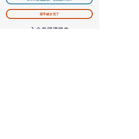
⑧手続き完了
​入会希望連絡先
✉メールアドレス
info@newmediarisk.org
​デジタルリスク協会
​協会概要
​理事長挨拶
​理事・オブザーバー紹介
​イベント
​研究部会
​ソーシャルリスク研究部会
​セキュリティ部会
​入会案内