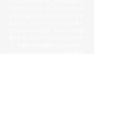
ていないんじゃないの、やっぱり独占っ
ておきるんじゃないの、そもそも何十年
も前から言われていることじゃないの？
ところで、メタバースってけっこう来そ
うじゃない？などなど、Web３とその認
識を斬る！また、ディスカッションの中
で、京都府とCiP協議会によるメタバー
ス・トラスト・ステートメントを公表す
る。
​パネリスト（五十音順）
江崎 浩氏
（東京大学大学院情報理工学
系研究科教授、WIDEプロジェクト代
表）
境 真良氏
（iU准教授）
砂原 秀樹氏
（慶應義塾大学大学院メデ
ィアデザイン研究科教授）