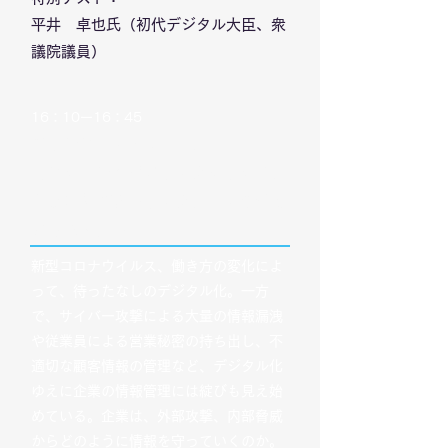
平井 卓也氏（初代デジタル大臣、衆
議院議員）
​16：10ー16：45
パネルディスカッション
「デジタル時代のリスクマネジメン
トと情報管理〜リスクに強い企業で
あるために〜」
新型コロナウイルス、働き方の変化によ
って、待ったなしのデジタル化。一方
で、サイバー攻撃による大量の情報漏洩
や従業員による営業秘密の持ち出し、不
適切な顧客情報の管理など、デジタル化
ゆえに企業の情報管理には綻びも見え始
めている。企業は、外部攻撃、内部脅威
からどのように情報を守っていくのか。