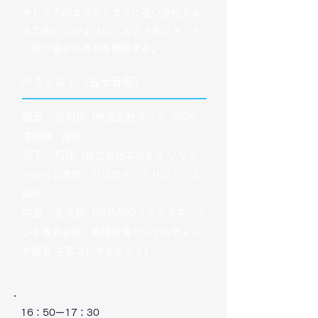
そしてそのようなリスクに強い会社であ
るためにどのようにリスクマネジメント
に取り組むべきかを議論する。
​パネリスト（五十音順）
飯田 浩司氏
（株式会社ラック JSOC
運用部 部長）
川下 巧氏
（株式会社エルテス ソリュ
ーション本部 リスクインテリジェンス
部長）
中島 克人氏
（SOMPOリスクマネジメ
ント株式会社 危機管理コンサルティン
グ部長 主席コンサルタント）
​16：50ー17：30