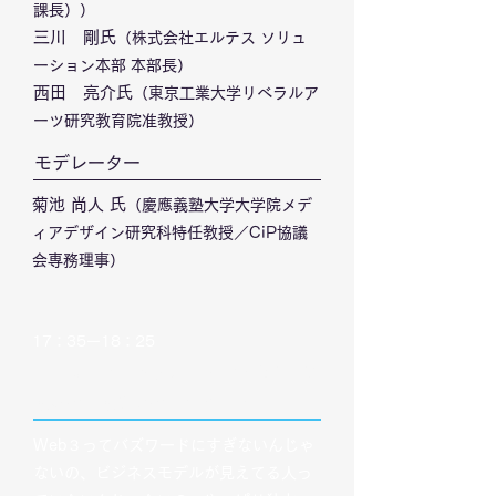
課長））
三川 剛氏
（株式会社エルテス ソリュ
ーション本部 本部長）
西田 亮介氏
（東京工業大学リベラルア
ーツ研究教育院准教授）
​モデレーター
菊池 尚人 氏
（慶應義塾大学大学院メデ
ィアデザイン研究科特任教授／CiP協議
会専務理事）
​17：35ー18：25
パネルディスカッション「Web３って
来るの、来ないの？メタバースは？」
Web３ってバズワードにすぎないんじゃ
ないの、ビジネスモデルが見えてる人っ