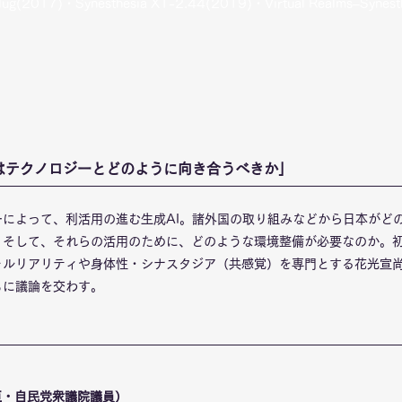
lug(2017)・Synesthesia X1-2.44(2019)・Virtual Realms–Syne
はテクノロジーとどのように向き合うべきか」
ーによって、利活用の進む生成AI。諸外国の取り組みなどから日本がど
。そして、それらの活用のために、どのような環境整備が必要なのか。
ャルリアリティや身体性・シナスタジア（共感覚）を専門とする花光宣尚
もに議論を交わす。
臣・自民党衆議院議員）