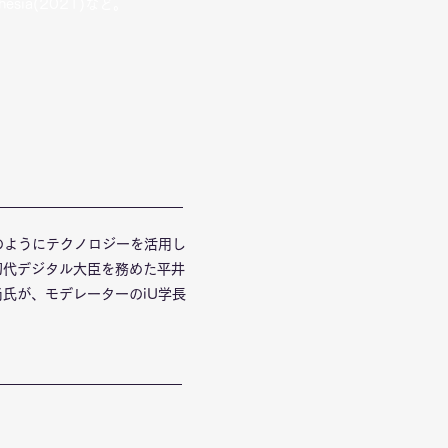
sthesia(2021)など。
のようにテクノロジーを活用し
初代デジタル大臣を務めた平井
氏が、モデレーターのiU学長