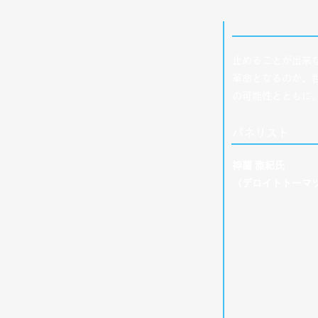
16：05
パネルディスカ
｜
​16：45
止めることが出来
革命となるのか、
の可能性とともに
​パネリスト
神薗 雅紀氏
（デロイトトーマ
大学時代に国立研究
門SEとして、大
し、サイバーセキ
を担当。同時に、
究発表も行う。2
ーションのデリバ
兵庫県立大学客員