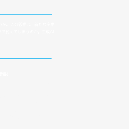
のか。この影響は、新たな産業
で変えてしまうのか。生成AI
所長）
大手ITメーカーにてインフラ専
りセキュリティ専門会社に入社
よびプロジェクトマネージャー
ティカンファレンスにて広く研
の分析に従事。開発したソリュ
担当。総務大臣奨励賞を受賞。