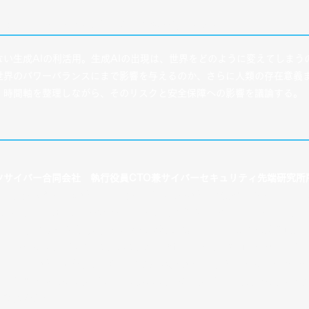
ッション「生成AIのリスクと安全保障への影響」
ない生成AIの利活用。生成AIの出現は、世界をどのように変えてしまう
世界のパワーバランスにまで影響を与えるのか、さらに人類の存在意義ま
、時間軸を整理しながら、そのリスクと安全保障への影響を議論する。
ツサイバー合同会社 執行役員CTO兼サイバーセキュリティ先端研究所
開発法人情報通信研究機構（NICT）と共同研究に従事。2005年より
規模システムの提案から設計・構築・運用に至るまで経験。
2009年よ
ュリティに関する製品開発や多数の大規模国家プロジェクトの研究員お
緊急時のインシデントレスポンス対応も行う。また、国内外のセキュリ
015年より研究所を率いて新たなコア技術の研究開発や、サイバー攻撃
リーや緊急時のインシデントレスポンス、インシデント検証委員なども
准教授を兼任。