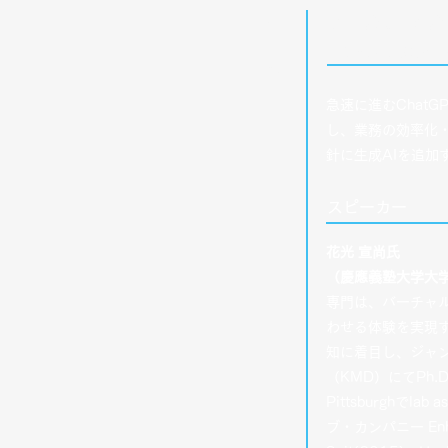
15：05
オープニングプ
｜
「活用の進む生
​15：30
急速に進むChat
し、業務の効率化
針に生成AIを追加
スピーカー
花光 宣尚氏
（慶應義塾大学大学院メデ
専門は、バーチャ
わせる体験を実現
知に着目し、ジャ
（KMD）にてPh.
Pittsburgh
ブ・カンパニー Enh