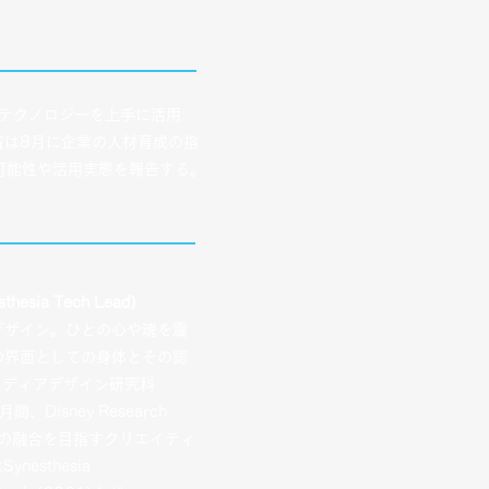
～」
新テクノロジーを上手に活用
省は8月に企業の人材育成の指
可能性や活用実態を報告する。
sia Tech Lead）
デザイン。ひとの心や魂を震
の界面としての身体とその認
メディアデザイン研究科
isney Research
ノロジーの融合を目指すクリエイティ
nesthesia