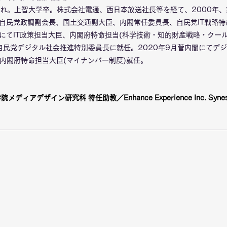
まれ。上智大学卒。株式会社電通、西日本放送社長等を経て、2000年
自民党政調副会長、国土交通副大臣、内閣常任委員長、自民党IT戦略特
にてIT政策担当大臣、内閣府特命担当(科学技術・知的財産戦略・クー
月自民党デジタル社会推進特別委員長に就任。2020年9月菅内閣にてデ
臣、内閣府特命担当大臣(マイナンバー制度)就任。
ィアデザイン研究科 特任助教／Enhance Experience Inc. Synesthe