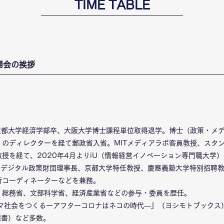
​TIME TABLE
開会の挨拶
京都大学経済学部卒、大阪大学博士課程単位取得退学。博士（政策・メデ
」のディレクターを経て郵政省入省。MITメディアラボ客員教授、スタ
授を経て、2020年4月よりiU（情報経営イノベーション専門職大学
長、デジタル政策財団理事長、京都大学特任教授、慶應義塾大学特別招聘
所コーディネーターなどを兼務。
、総務省、文部科学省、経済産業省などの参与・委員を歴任。
ヒマ社会をつくるーアフターコロナはネコの時代―』（ヨシモトブックス
選書）など多数。