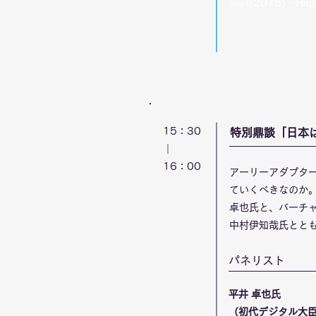
Suit(2015)・Hap
15：30
特別鼎談「日本
｜
​16：00
アーリーアダプタ
ていくべきなのか
卓也氏と、バーチ
中村伊知哉氏とと
​パネリスト
平井 卓也氏
（初代デジタル大