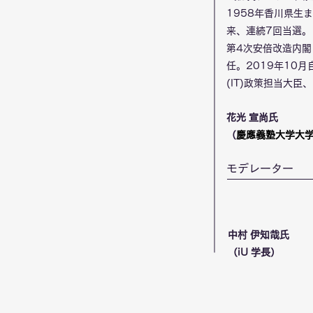
1958年香川県生
来、連続7回当選。
第4次安倍改造内閣
任。2019年10
(IT)政策担当大
花光 宣尚氏
（
慶應義塾大学大学院メデ
​モデレーター
中村 伊知哉氏
（iU 学長）