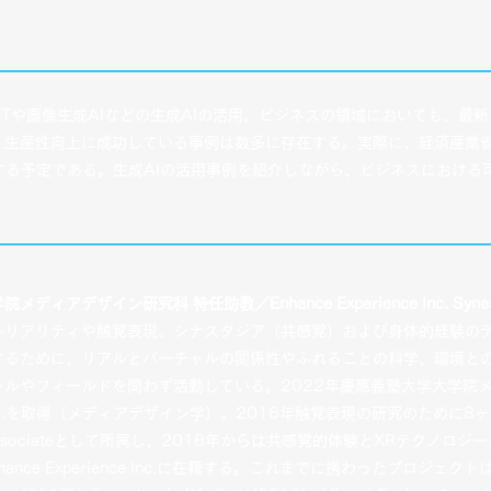
レゼンテーション
成AIのリアル～アーリーアダプターの動向とそこに潜むリスク
GPTや画像生成AIなどの生成AIの活用。ビジネスの領域においても、最
・生産性向上に成功している事例は数多に存在する。実際に、経済産業
する予定である。生成AIの活用事例を紹介しながら、ビジネスにおける
ィアデザイン研究科 特任助教／Enhance Experience Inc. Synesthe
ルリアリティや触覚表現、シナスタジア（共感覚）および身体的経験の
するために、リアルとバーチャルの関係性やふれることの科学、環境と
ンルやフィールドを問わず活動している。2022年慶應義塾大学大学院
D.を取得（メディアデザイン学）。2016年触覚表現の研究のために8ヶ月間、D
でlab associateとして所属し、2018年からは共感覚的体験とXRテク
ance Experience Inc.に在籍する。これまでに携わったプロジェクトはSy