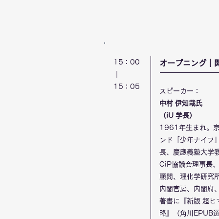
15：00
​オープニング｜
｜
​15：05
スピーカー：
中村 伊知哉氏
（iU 学長）
1961年生まれ。
ンド「少年ナイフ
長、慶應義塾大学教
CiP協議会理事
顧問、理化学研究
内閣官房、内閣府
著書に『新版 超
略』（角川EPUB