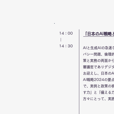
14：00
「日本のAI戦略
｜
​14：30
AIと生成AIの急
バシー問題、倫理
策と実務の両面か
審議官でありデジ
お迎えし、日本の
AI戦略2024の
で、実例と政策の
す力」と「備える
方々にとって、実