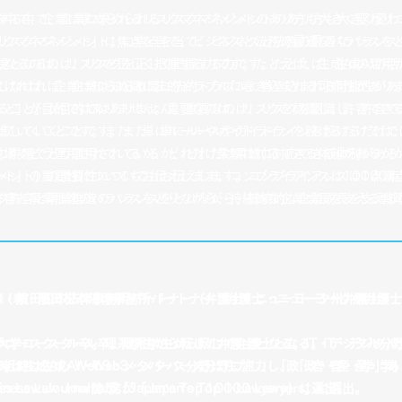
する中で、企業に求められるリスクマネジメントのあり方も大きく変わり
速する中で、企業に求められるリスクマネジメントのあり方も大きく変
スクマネジメント」に焦点を当て、ビジネスと法務の最適なバランスを
リスクマネジメント」に焦点を当て、ビジネスと法務の最適なバランス
となるのは、リスクを正しく把握する力です。たとえば、生成AIの活用
提となるのは、リスクを正しく把握する力です。たとえば、生成AIの
なければ、企業は知らぬ間に法的トラブルに巻き込まれる可能性があり
しなければ、企業は知らぬ間に法的トラブルに巻き込まれる可能性があ
こと」が目的ではありません。重要なのは、リスクを認識し、許容でき
ること」が目的ではありません。重要なのは、リスクを認識し、許容で
していくことです。また、単にルールやガイドラインを設けるだけでは
進していくことです。また、単にルールやガイドラインを設けるだけで
現場でどう運用されているか、どれだけ柔軟に対応できる体制があるか
に現場でどう運用されているか、どれだけ柔軟に対応できる体制がある
ント」の重要性についてもお伝えします。コンプライアンスは100点満
メント」の重要性についてもお伝えします。コンプライアンスは100
許容と事業推進のバランスをとりながら、持続的な企業成長を支える戦
ク許容と事業推進のバランスをとりながら、持続的な企業成長を支える
森・濱田松本法律事務所パートナー（弁護士・ニューヨーク州弁護士）
士（森・濱田松本法律事務所パートナー（弁護士・ニューヨーク州弁護
学ロースクール卒。理系学生から転じて弁護士となる。IT・デジタル分
大学ロースクール卒。理系学生から転じて弁護士となる。IT・デジタル
通。近時は生成AI・Web3・メタバース分野に注力し、「政・官・産・学
精通。近時は生成AI・Web3・メタバース分野に注力し、「政・官・産・
ss Law Journal誌が「Japan’s Top 100 Lawyers」に選出。
iness Law Journal誌が「Japan’s Top 100 Lawyers」に選出。