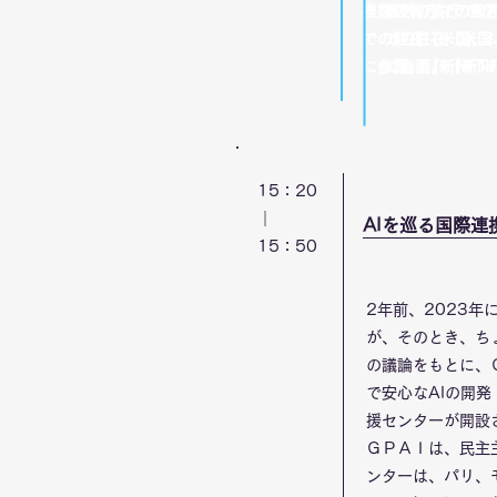
複数の省庁での勤
複数の省庁での
での駐在（米国、
での駐在（米国
に参画。『新NFT
に参画。『新N
15：20
｜
AIを巡る国際連
​15：50
2年前、2023
が、そのとき、ち
の議論をもとに、
で安心なAIの開発・利用
援センターが開設
ＧＰＡＩは、民主
ンターは、パリ、