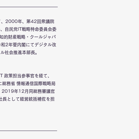
2000年、第42回衆議院
、自民党IT戦略特命委員会委
・知的財産戦略・クールジャパ
令和2年菅内閣にてデジタル改
タル社会推進本部長。
CT 政策担当参事官を経て、
に総務省 情報通信国際戦略局
2019年12月同総務審議官
役副社長として経営統括補佐を担