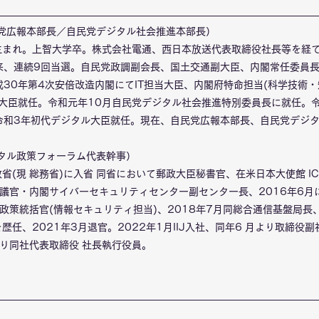
党広報本部長
／
自民党デジタル社会推進本部長）
生まれ。上智大学卒。株式会社電通、西日本放送代表取締役社長等を経て、
来、連続9回当選。自民党政調副会長、国土交通副大臣、内閣常任委員長
30年第4次安倍改造内閣にてIT担当大臣、内閣府特命担当(科学技術
)大臣就任。令和元年10月自民党デジタル社会推進特別委員長に就任。
令和3年初代デジタル大臣就任。現在、自民党広報本部長、自民党デジ
ジタル政策フォーラム代表幹事）
政省(現 総務省)に入省 同省において郵政大臣秘書官、在米日本大使館 I
審議官・内閣サイバーセキュリティセンター副センター長、2016年6月
同政策統括官(情報セキュリティ担当)、2018年7月同総合通信基盤局長、
を歴任、2021年3月退官。2022年1月IIJ入社、同年6 月より取締
より同社代表取締役 社長執行役員。