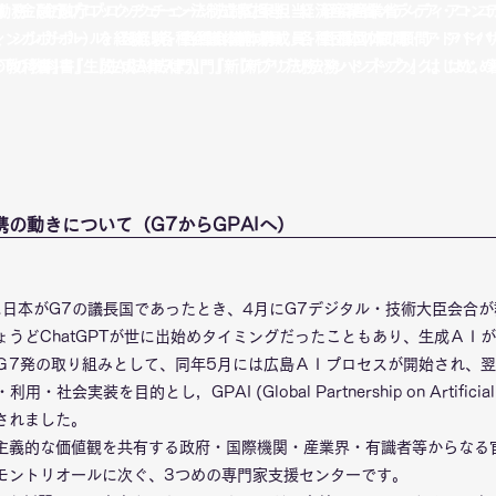
務（金融庁ブロックチェーン法制立案担当、経済産業省メディア・コン
勤務（金融庁ブロックチェーン法制立案担当、経済産業省メディア・コ
シンガポール）を経験。各種会議体構成員、各種団体の顧問・アドバイ
、シンガポール）を経験。各種会議体構成員、各種団体の顧問・アドバ
の教科書』『生成AI法律入門』『新アプリ法務ハンドブック』はじめ、
FTの教科書』『生成AI法律入門』『新アプリ法務ハンドブック』はじ
携の動きについて（G7からGPAIへ）
年に日本がG7の議長国であったとき、4月にG7デジタル・技術大臣会合
ょうどChatGPTが世に出始めタイミングだったこともあり、生成ＡＩ
Ｇ7発の取り組みとして、同年5月には広島ＡＩプロセスが開始され、翌
・社会実装を目的とし，GPAI (Global Partnership on Artificial
されました。
主義的な価値観を共有する政府・国際機関・産業界・有識者等からなる
モントリオールに次ぐ、3つめの専門家支援センターです。