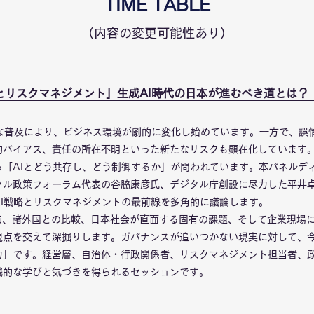
​TIME TABLE
（内容の変更可能性あり）
とリスクマネジメント」生成AI時代の日本が進むべき道とは？​
速な普及により、ビジネス環境が劇的に変化し始めています。一方で、誤
的バイアス、責任の所在不明といった新たなリスクも顕在化しています
ら「AIとどう共存し、どう制御するか」が問われています。本パネルデ
タル政策フォーラム代表の谷脇康彦氏、デジタル庁創設に尽力した平井
AI戦略とリスクマネジメントの最前線を多角的に議論します。
要点、諸外国との比較、日本社会が直面する固有の課題、そして企業現場
視点を交えて深掘りします。ガバナンスが追いつかない現実に対して、
力」です。経営層、自治体・行政関係者、リスクマネジメント担当者、
践的な学びと気づきを得られるセッションです。