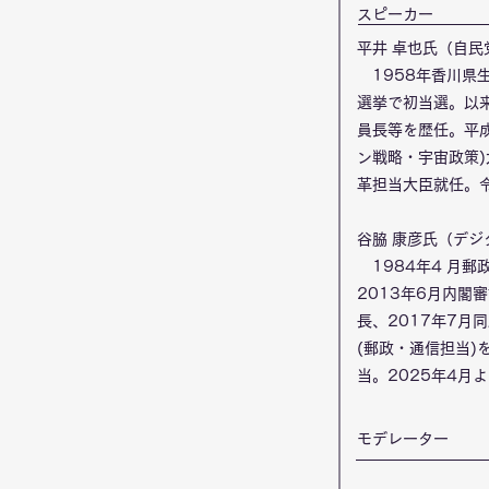
​スピーカー
平井 卓也氏（自民
1958年香川県
選挙で初当選。以
員長等を歴任。平成
ン戦略・宇宙政策
革担当大臣就任。
谷脇 康彦氏（デ
1984年4 月郵
2013年6月内閣
長、2017年7月
(郵政・通信担当)
当。2025年4月
​モデレーター