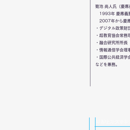
菊池 尚人氏（慶
1993年 慶應
2007年から慶
・デジタル政策財
・超教育協会常務
・融合研究所所長
・情報通信学会理
・国際公共経済学
などを兼務。
14：40
14：40
AIとリスクマネ
AIとリスク
｜
｜