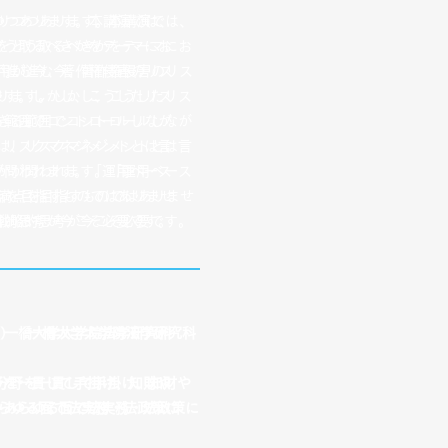
つつあります。本講演では、
わりつつあります。本講演では、
どう取るべきかをテーマにお
をどう取るべきかをテーマにお
が進む今、著作権侵害のリス
活用が進む今、著作権侵害のリス
ます。しかし、こうしたリス
ります。しかし、こうしたリス
る範囲でコントロールしなが
きる範囲でコントロールしなが
、リスクマネジメントとは言
は、リスクマネジメントとは言
が問われます。「運用ベース
かが問われます。「運用ベース
点を目指すものではありませ
点満点を目指すものではありませ
略的思考が今こそ必要です。
戦略的思考が今こそ必要です。
、一橋大学大学院法学研究科
士）
／
一橋大学大学院法学研究科
野を一貫して手掛け、知財や
分野を一貫して手掛け、知財や
」あらゆる面で法実務・法政策に
学」あらゆる面で法実務・法政策に