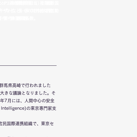
テンツ課制度担当）、複数国
ンテンツ課制度担当）、複数国
ザーなど、多くの対外的活動
イザーなど、多くの対外的活動
著作・講演多数。
め、著作・講演多数。
が群馬県高崎で行われました
が大きな議論となりました。そ
年7月には、人間中心の安全
 Intelligence)の東京専門家支
官民国際連携組織で、東京セ