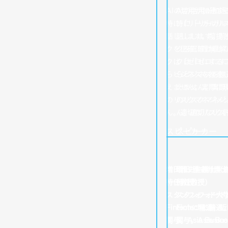
​15：10
​15：10
AIの活用が加速
AIの活用が加
特に「リーガルリ
特に「リーガル
話しします。前提
話しします。前
クを正確に理解し
クを正確に理解
クは「ゼロにする
クは「ゼロにす
らビジネスを推進
らビジネスを推
えません。実際に
えません。実際
のリスクマネジメ
のリスクマネジ
ん。適切なリスク
ん。適切なリス
​スピーカー
​スピーカー
増田雅史弁護士（
増田 雅史弁護
特任教授）
特任教授）
スタンフォード大
スタンフォード
Fintechに精
Fintechに
関与。Asia Busine
関与。Asia Bus