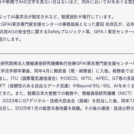
、今や新聞でAIの文字を見ない日はないほど、内外においてAIをめぐる
なってAI基本法が制定されなど、制度設計が進行しています。
にGPAI東京専門家支援センターの事務局長となった菱田 光洋氏が、近
(汎用AI)の安全性に関するSafetyプロジェクト等、GPAＩ東京セン
紹介します。
国立研究開発法人情報通信研究機構執行役兼GPAI東京専門家支援センタ
京大学法学部卒業後、同年4月に郵政省（現・総務省）に入省。総務省で
し、ITU（国際電気通信連合）やOECD、WTO、APEC、G7等の
FT（信頼性のある自由なデータ流通）やBeyond 5G／6G、AIをめ
てきた。また、駐韓日本大使館での勤務や、情報通信研究機構（NICT
。2023年にG7デジタル・技術大臣会合（高崎）を担当した後、同年7
赴任し、2025年1月の能登半島地震を経験。その後の通信・放送分野
。